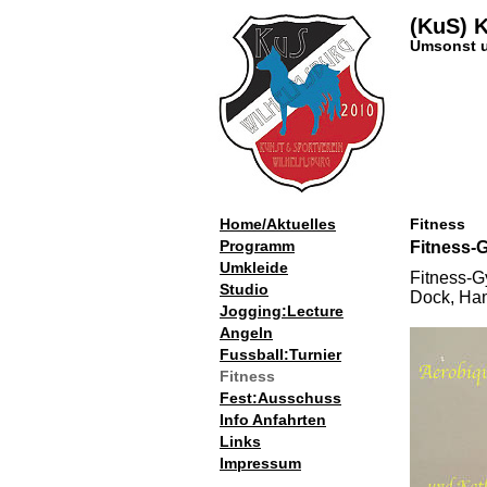
(KuS) 
Umsonst u
Home/Aktuelles
Fitness
Programm
Fitness-
Umkleide
Fitness-G
Studio
Dock, Ham
Jogging:Lecture
Angeln
Fussball:Turnier
Fitness
Fest:Ausschuss
Info Anfahrten
Links
Impressum