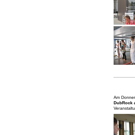
Am Donners
DubRock a
Veranstalt